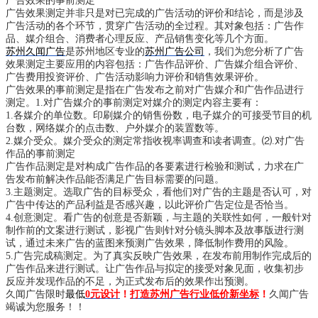
广告效果的事前测定
广告效果测定并非只是对已完成的广告活动的评价和结论，而是涉及
广告活动的各个环节，贯穿广告活动的全过程。其对象包括：广告作
品、媒介组合、消费者心理反应、产品销售变化等几个方面。
苏州久闻广告
是苏州地区专业的
苏州广告公司
，我们为您分析了广告
效果测定主要应用的内容包括：广告作品评价、广告媒介组合评价、
广告费用投资评价、广告活动影响力评价和销售效果评价。
广告效果的事前测定是指在广告发布之前对广告媒介和广告作品进行
测定。1.对广告媒介的事前测定对媒介的测定内容主要有：
1.各媒介的单位数。印刷媒介的销售份数，电子媒介的可接受节目的机
台数，网络媒介的点击数、户外媒介的装置数等。
2.媒介受众。媒介受众的测定常指收视率调查和读者调查。⑵.对广告
作品的事前测定
广告作品测定是对构成广告作品的各要素进行检验和测试，力求在广
告发布前解决作品能否满足广告目标需要的问题。
3.主题测定。选取广告的目标受众，看他们对广告的主题是否认可，对
广告中传达的产品利益是否感兴趣，以此评价广告定位是否恰当。
4.创意测定。看广告的创意是否新颖，与主题的关联性如何，一般针对
制作前的文案进行测试，影视广告则针对分镜头脚本及故事版进行测
试，通过未来广告的蓝图来预测广告效果，降低制作费用的风险。
5.广告完成稿测定。为了真实反映广告效果，在发布前用制作完成后的
广告作品来进行测试。让广告作品与拟定的接受对象见面，收集初步
反应并发现作品的不足，为正式发布后的效果作出预测。
久闻广告限时
最低
0元设计
！
打造苏州广告行业低价新坐标
！
久闻广告
竭诚为您服务！！