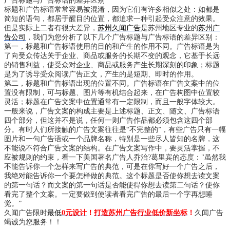
广告标题与广告标语的差异区别
标题和广告标语常常容易被混淆，因为它们有许多相似之处：如都是
简短的语句，都居于醒目的位置，都追求一种引起受众注意的效果。
但是实际上二者有很大差异，
苏州久闻广告
是苏州地区专业的
苏州广
告公司
，我们为您分析了以下几个广告标题与广告标语的差异区别：
第一，标题和广告标语使用的目的和产生的作用不同。广告标语是为
了向受众传达关于企业、商品或服务的长期不变的观念，它基于长远
的销售利益，使受众对企业、商品或服务产生长期深刻的印象；标题
是为了诱导受众阅读广告正文，产生的是短期、即时的作用。
第二，标题和广告标语出现的位置不同。广告标语在广告文案中的位
置没有限制，可与标题、图片等有机结合起来，在广告构图中位置较
灵活；标题在广告文案中位置通常有一定限制，而且一般字体较大。
一般来说，广告文案的构成主要是上述标题、正文、随文、广告标语
四个部分，但这并不是说，任何一则广告作品都必须包含这四个部
分。有时人们所接触的广告文案往往是“不完整的”，有些广告只有一幅
图片和一句广告语或一个品牌名称，特别是一些尽人皆知的名牌，这
不能说不符合广告文案的结构。在广告文案写作中，要灵活掌握，不
应被规则的约束，看一下美国著名广告人乔治?葛里宾的态度："虽然我
不能告诉你一个怎样来写广告的典范，可是在你写好一个广告之后，
我绝对能告诉你一个要怎样做的典范。这个标题是否使你想去读文案
的第一句话？而文案的第一句话是否能使得你想去读第二句话？使你
看完了整个文案。一定要做到使读者看完广告的最后一个字再想睡
觉。”
久闻广告限时
最低
0元设计
！
打造苏州广告行业低价新坐标
！
久闻广告
竭诚为您服务！！