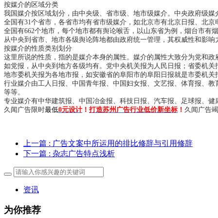
按媒介的区域分类
我国媒介按区域划分，由中央级、省市级、地市级媒介。中央政府级媒
全国有31个省市，各省市均有省市级媒介，如北京市有北京日报、北
全国有662个地市，每个地市都有舆论喉舌，以山东省为例，烟台市有
从中央到省市、地市各级舆论阵地都由政府统一管理，其权威性和影响
按媒介的性质类别划分
这里所说的性质，指的是媒介本身的属性。媒介的属性大致分为党和政
如党报，从中央到地方各级均有。党中央机关报为人民日报；省委机关
地市委机关报为各地市报，如安徽省的阜阳市的阜阳日报就是市委机关
行业媒介由工人日报、中国青年报、中国妇女报、文艺报、体育报、教
等等。
专业媒介有中华建筑报、中国冶金报、科技日报、汽车报、足球报、健
久闻广告限时
最低
0元设计
！
打造苏州广告行业低价新坐标
！
久闻广告
上一篇
: 广告文案中所运用的排比修辞与引用修辞
下一篇
: 杂志广告特点浅析
资讯
为你推荐