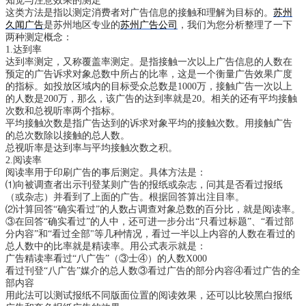
知觉与注意效果的测定
这类方法是指以测定消费者对广告信息的接触和理解为目标的。
苏州
久闻广告
是苏州地区专业的
苏州广告公司
，我们为您分析整理了一下
两种测定概念：
1.达到率
达到率测定，又称覆盖率测定。是指接触一次以上广告信息的人数在
预定的广告诉求对象总数中所占的比率，这是一个衡量广告效果广度
的指标。如投放区域内的目标受众总数是1000万，接触广告一次以上
的人数是200万，那么，该广告的达到率就是20。相关的还有平均接触
次数和总视听率两个指标。
平均接触次数是指广告达到的诉求对象平均的接触次数。用接触广告
的总次数除以接触的总人数。
总视听率是达到率与平均接触次数之积。
2.阅读率
阅读率用于印刷广告的事后测定。具体方法是：
⑴向被调查者出示刊登某则广告的报纸或杂志，问其是否看过报纸
（或杂志）并看到了上面的广告。根据回答算出注目率。
⑵计算回答“确实看过”的人数占调查对象总数的百分比，就是阅读率。
③在回答“确实看过”的人中，还可进一步分出“只看过标题”、“看过部
分内容”和“看过全部"等几种情况，看过一半以上内容的人数在看过的
总人数中的比率就是精读率。用公式表示就是：
广告精读率看过“八广告”（③士④）的人数X000
看过刊登“八广告”媒介的总人数③看过广告的部分内容④看过广告的全
部内容
用此法可以测试报纸不同版面位置的阅读效果，还可以比较黑白报纸