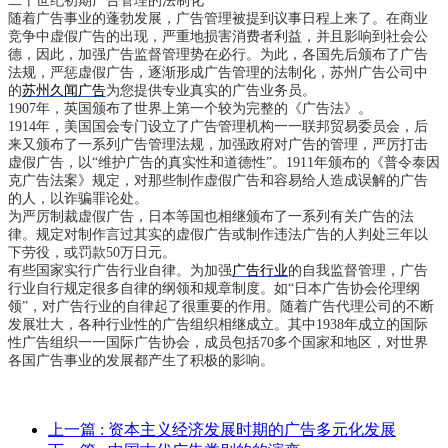
二十世纪初期广告管理的法制化
随着广告事业的蓬勃发展，广告管理被提到议事日程上来了。在商业
竞争中虚假广告的出现，严重地损害消费者利益，并且影响到社会公
德，因此，加强广告监督管理势在必行。为此，各国先后颁布了广告
法规，严惩虚假广告，逐渐形成广告管理的法制化，苏州广告公司中
的
苏州久闻广告
为您提供专业真实的广告业务员。
1907年，英国颁布了世界上第一个较为完整的《广告法》。
1914年，美国国会专门设立了广告管理机构一一联邦贸易委员会，后
来又颁布了一系列广告管理法规，加强政府对广告的管理，严厉打击
虚假广告，以“维护广告的真实性和道德性”。1911年颁布的《普令泰因
克广告法案》规定，对那些制作虚假广告和容易给人造成误解的广告
的人，以诈骗罪论处。
为严厉制裁虚假广告，日本等国也相继颁布了一系列有关广告的法
律。规定对制作言过其实的虚假广告或制作违法广告的人判处三年以
下劳役，或罚款50万日元。
有些国家实行广告行业自律。为加强
广告行业
的自我监督管理，广告
行业自行规定很多自律的纲领和规章制度。如“日本广告协会伦理纲
领”，对广告行业的自律起了很重要的作用。随着广告代理公司的不断
发展壮大，各种行业性的广告组织相继成立。其中1938年成立的国际
性广告组织一一国际广告协会，成员包括70多个国家和地区，对世界
各国广告事业的发展都产生了积极的影响。
上一篇
: 资本主义经济发展时期的广告多元化发展