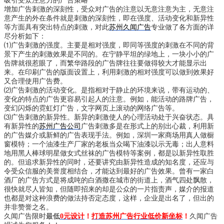
吸引受众注意力的广告策略
增加广告刺激的深刻性，受众对广告的注意以无意注意为主，无意注
意产生的外在条件就是刺激的深刻性，即在强度、活动变化和新异性
等方面具有突出特点的刺激，对此
苏州久闻广告
专业做了各方面的详
尽分析如下：
⑴广告刺激的强度。主要是相对强度，即同等强度的刺激在不同的背
景下产生的刺激效果是不同的。在宁静平坦的绿地上，一块小小的广
告牌就很惹眼了，而繁华路段的广告牌往往要做得较大才能显示出
来。在印刷广告的版面设置上，利用刺激的相对强度可以做到效果好
又合理使用广告费。
⑵广告刺激的活动变化。是指相对于静止的环境来说，带有运动的、
变化的特点的广告更容易引起人的注意。例如，能活动的路牌广告，
变幻闪烁的霓虹灯广告，文字网页上滚动的网络广告等。
⑶广告刺激的新异性。新异的刺激使人的心理活动处于兴奋状态。具
有新异性的
苏州广告公司
广告刺激多是在形式上的别出心裁，利用新
的广告媒介或新鲜的广告表现手法。例如，深圳一家商场用真人做橱
窗模特；一个油漆生产厂家的老板当众喝下油漆以示无毒；出人意料
地用黑人棒球明星做女式丝袜的广告模特等案例，都是以新异性取胜
的。但追求新异性的同时，还要讲究由新异性造成的知名度，还应与
令受众信服的美誉度相结合，才能达到最好的广告效果。曾有一家白
酒厂的广告方式是将成吨的白酒撒在城市的街道上，酒气四处飘散，
很快就尽人皆知，但随即招来的却是公众的一片指责声，媒介的报道
也都是对这种浪费的做法持否定态度，这样，企业是出名了，但出的
并非赞誉之名。
久闻广告限时
最低
0元设计
！
打造苏州广告行业低价新坐标
！
久闻广告