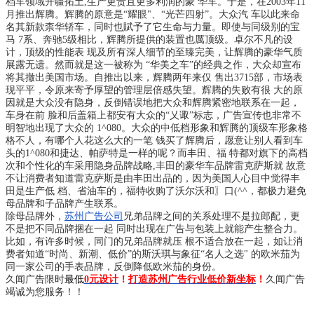
档车领域开疆拓土,生产更贵且更多利润的豪 华车。于是，在2003年11
月推出辉腾。辉腾的原意是“耀眼"、“光芒四射”。大众汽 车以此来命
名其新款柰华轿车，同时也賦予了它生命与力量。即使与同级别的宝
马 7系、奔驰5级相比，辉腾所提供的装置也厲顶级。卓尔不凡的设
计，顶级的性能表 现及所有深人细节的至臻完美，让辉腾的豪华气质
展露无遗。然而就是这一被称为 “华美之车”的经典之作，大众却宣布
将其撤出美国市场。自推出以来，辉腾两年来仅 售出3715部，市场表
现平平，令原来寄予厚望的管理层倍感失望。辉腾的失败有很 大的原
因就是大众没有隐身，反倒错误地把大众和辉腾紧密地联系在一起，
车身在前 脸和后盖箱上都安有大众的“乂诹”标志，广告宣传也非常不
明智地出现了大众的 1^080。大众的中低档形象和辉腾的顶级车形象格
格不人，有哪个人花这么大的一笔 钱买了辉腾后，愿意让别人看到车
头的1^080和捷达、帕萨特是一样的呢？而丰田、福 特都对旗下的高档
次和个性化的车采用隐身品牌战略,丰田的豪华车品牌雷克萨斯就 故意
不让消费者知道雷克萨斯是由丰田出品的，因为美国人心目中觉得丰
田是生产低 档、省油车的，福特收购了沃尔沃和〗口(^^，都极力避免
母品牌和子品牌产生联系。
除母品牌外，
苏州广告公司
兄弟品牌之间的关系处理不是拉郎配，更
不是把不同品牌捆在一起 同时出现在广告与包装上就能产生整合力。
比如，有许多时候，同门的兄弟品牌就压 根不适合放在一起，如让消
费者知道“时尚、新潮、低价”的斯沃琪与象征“名人之选" 的欧米茄为
同一家公司的手表品牌，反倒降低欧米茄的身份。
久闻广告限时
最低
0元设计
！
打造苏州广告行业低价新坐标
！
久闻广告
竭诚为您服务！！