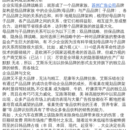
品牌架构规划策略分析
企业实现多品牌战略后，就形成了一个品牌家族。
苏州广告公司
品牌
架构是指品牌家族 中的企业品牌(母品牌）与产品品牌〖子品牌〉、各
产品品牌之间的关系的总和。科学 地规划品牌架构，梳理好母品牌与
子品牌、各产品品牌之间的关系，使它们相得益彰、 相互提升,形成整
合力。这样能节省很多成本，达到整个品牌家族的效益最大化。
母品牌与子品牌的关系可以分为以下三类：双品牌战略、担保品牌战
略、隐身品 牌战略。如何选择三种战略中的一种对品牌家族的整体收
益会产生巨大的影响。有 不少企业因为没有科学规划母品牌与子品牌
的关系而招致很大损失。比如，威力视 (乂^…11=0是具有革命性进步
技术的眼镜镜片，是欧洲不少国家远视患者的首选品 牌。但威力视的
生产商艾斯乐（已沾！丨沉〉尽管是全球最大的隐形眼镜的生产厂却
默默 无名，所以，艾斯乐无法以担保品牌的形式去支持旗下的独立品
牌的销售。而各独立
企业品脾与文化
品牌又不是大品牌，无法与精工、尼康等大品牌抗衡。艾斯乐错在没
有通过产品品牌 的成功去带动企业品牌的成长。而雀巢在规划品牌架
构时显得驾轻就熟,不仅雀巢 成为咖啡、牛奶、柠搛茶等产品的独立品
牌，而且在奇巧巧克力威化、宝路薄荷糖、美 禄高能饮料中以双品牌
出现，众多产品在市场上的成功表现与大量广告投放都在不 断地把雀
巢培育成高威望的品牌。雀巢凭借“食品饮料业的王者、营养专家、温
馨”等 品牌识别而具有了带动众多食品饮料的销售的能力。
再如，大众汽车在辉腾上该隐身而未除身给品牌带来很大的伤害，使
巨额研发费 用和市场推广费用付之东流。随着近年来低端市场被蜂拥
而至的日韩品牌占领（丰 田、本田、现代、起亚等〉，大众决定在高